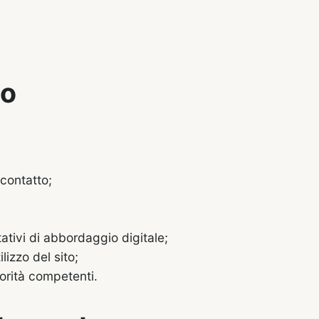
to
 contatto;
;
ativi di abbordaggio digitale;
lizzo del sito;
torità competenti.